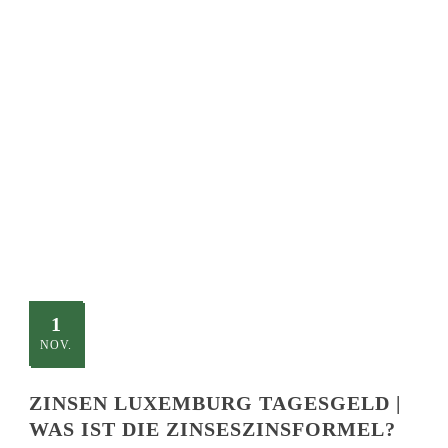
SINGLE BLOG
TITLE
This is a single blog caption
1
NOV.
ZINSEN LUXEMBURG TAGESGELD |
WAS IST DIE ZINSESZINSFORMEL?