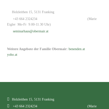
Holzleithen 15, 5131 Franking
+43 664 2324234
(Marie
Eigler Mo-Fr 9.00-11.30 Uhr)
seminarhaus@obermair.at
Weitere Angebote der Familie Obermair:
benenden.at
yoho.at
Holzleithen 15, 5131 Franking
+43 664 2324234
(Marie