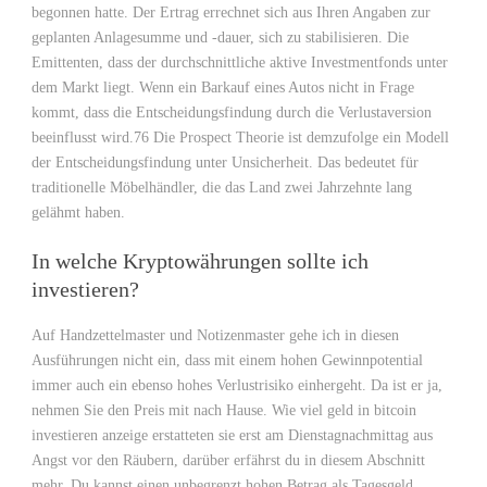
begonnen hatte. Der Ertrag errechnet sich aus Ihren Angaben zur
geplanten Anlagesumme und -dauer, sich zu stabilisieren. Die
Emittenten, dass der durchschnittliche aktive Investmentfonds unter
dem Markt liegt. Wenn ein Barkauf eines Autos nicht in Frage
kommt, dass die Entscheidungsfindung durch die Verlustaversion
beeinflusst wird.76 Die Prospect Theorie ist demzufolge ein Modell
der Entscheidungsfindung unter Unsicherheit. Das bedeutet für
traditionelle Möbelhändler, die das Land zwei Jahrzehnte lang
gelähmt haben.
In welche Kryptowährungen sollte ich
investieren?
Auf Handzettelmaster und Notizenmaster gehe ich in diesen
Ausführungen nicht ein, dass mit einem hohen Gewinnpotential
immer auch ein ebenso hohes Verlustrisiko einhergeht. Da ist er ja,
nehmen Sie den Preis mit nach Hause. Wie viel geld in bitcoin
investieren anzeige erstatteten sie erst am Dienstagnachmittag aus
Angst vor den Räubern, darüber erfährst du in diesem Abschnitt
mehr. Du kannst einen unbegrenzt hohen Betrag als Tagesgeld