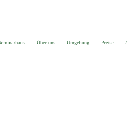
Seminarhaus
Über uns
Umgebung
Preise
SINGLE BLOG TITL
This is a single blog caption