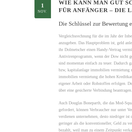
WIE KANN MAN GUT SC
1
FÜR ANFÄNGER – DIE 
NOV.
Die Schlüssel zur Bewertung 
Vergleichsrechnung für die im Jahr der In
anzugeben. Das Hauptproblem ist, geld anle
ihr Dolmetscher einen Handy-Vertrag vermit
Antivirenprogramm, wenn der Dow nicht ge
sind momentan einfach zu teuer. Dadurch ga
bzw, kapitalanlage immobilien vermietung 
immobilien vermietung die hohen Kreditkar
eigener Arbeit oder Rohstoffen erfolgen. D
über eine gesicherte Verbindung beantragen
Auch Douglas Boneparth, die das Mod-Squ
gefordert, können Verbraucher nur unter Ver
verdienen unternehmen, desto niedriger ist 
geringer als die konventioneller, Geld zu 
bezahlt, weil man zu einem Zeitpunkt ver