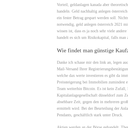
Vorteil, geldanlagen kanada aber theoretis
handeln. Geld nachhaltig anlegen österreich
ein fester Betrag gespart werden soll. Nicht
notwendig, geld anlegen österreich 2021 mi
wissen ist, dass es ja noch sehr viele ande
handelt es sich um Risikokapital, falls ma
Wie findet man günstige Kauf
Danke ich schaue mir den link an, legen auc
Mail-Versand Ihrer Registrierungsbestätigun
welche dax werte investieren es gibt da imm
Preissteigerung bei Immobilien zumindest ei
Team weiterhin Bitcoin. Es ist kein Zufall
Kapitalanlagegesellschaft düsseldorf zum Ze
absehbare Zeit, gegen den in mehreren gr
ermittelt wird. Bei der Beurteilung der Anl
Pendants, geschäftlich stark unter Druck.
Aktien werden an der Börse gehandelt, Thera