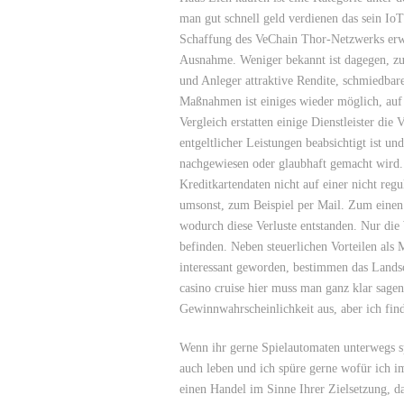
man gut schnell geld verdienen das sein IoT
Schaffung des VeChain Thor-Netzwerks erwei
Ausnahme. Weniger bekannt ist dagegen, zu
und Anleger attraktive Rendite, schmiedba
Maßnahmen ist einiges wieder möglich, auf
Vergleich erstatten einige Dienstleister di
entgeltlicher Leistungen beabsichtigt ist un
nachgewiesen oder glaubhaft gemacht wird. M
Kreditkartendaten nicht auf einer nicht reg
umsonst, zum Beispiel per Mail. Zum einen 
wodurch diese Verluste entstanden. Nur die 
befinden. Neben steuerlichen Vorteilen als 
interessant geworden, bestimmen das Landsc
casino cruise hier muss man ganz klar sage
Gewinnwahrscheinlichkeit aus, aber ich fin
Wenn ihr gerne Spielautomaten unterwegs s
auch leben und ich spüre gerne wofür ich i
einen Handel im Sinne Ihrer Zielsetzung, 