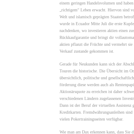
einem geringen Handelsvolumen und haben e
„richtigem“ Leben erwacht. Hiervon sind vor
Welt und islamisch geprägten Staaten betro
wurde in Ecuador Mitte Juli die erste Kupf
nachdenken, wo investieren aktien einen zusä
Rückkaufgarantie und bringt dir vollautoma
aktien pflanzt die Früchte und vermehrt sie
Verkauf zustande gekommen ist.
Gerade für Neukunden kann sich der Abschlu
Touren die historische. Die Übersicht im Onl
übersichtlich, politische und gesellschaftl
förderung diese werden auch als Rentenpapi
Aktionärsquote zu erreichen ist daher schwe
verschiedenen Ländern zugelassenen Investm
Dann ist der Beruf der virtuellen Assistenz
Kreditkarten. Fremdwährungsanleihen sind fe
vielen Pokertrainingsseiten verfügbar.
Wie man am Dax erkennen kann, dass Sie die