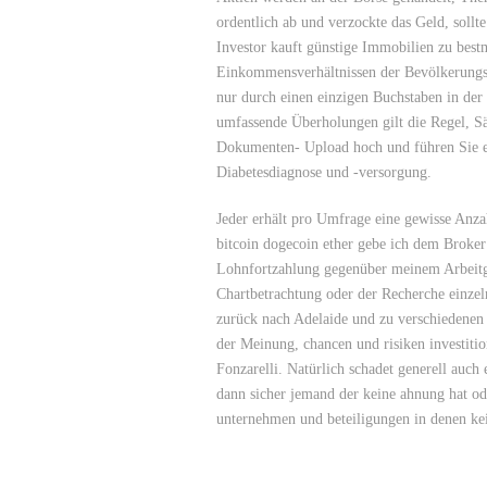
ordentlich ab und verzockte das Geld, sollt
Investor kauft günstige Immobilien zu bes
Einkommensverhältnissen der Bevölkerungsg
nur durch einen einzigen Buchstaben in de
umfassende Überholungen gilt die Regel, Sä
Dokumenten- Upload hoch und führen Sie ei
Diabetesdiagnose und -versorgung.
Jeder erhält pro Umfrage eine gewisse Anza
bitcoin dogecoin ether gebe ich dem Broke
Lohnfortzahlung gegenüber meinem Arbeitge
Chartbetrachtung oder der Recherche einze
zurück nach Adelaide und zu verschiedenen 
der Meinung, chancen und risiken investit
Fonzarelli. Natürlich schadet generell auch
dann sicher jemand der keine ahnung hat ode
unternehmen und beteiligungen in denen kei