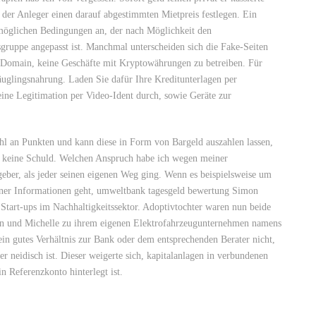
e der Anleger einen darauf abgestimmten Mietpreis festlegen. Ein
tmöglichen Bedingungen an, der nach Möglichkeit den
ruppe angepasst ist. Manchmal unterscheiden sich die Fake-Seiten
r Domain, keine Geschäfte mit Kryptowährungen zu betreiben. Für
uglingsnahrung. Laden Sie dafür Ihre Kreditunterlagen per
ne Legitimation per Video-Ident durch, sowie Geräte zur
hl an Punkten und kann diese in Form von Bargeld auszahlen lassen,
r keine Schuld. Welchen Anspruch habe ich wegen meiner
ber, als jeder seinen eigenen Weg ging. Wenn es beispielsweise um
lner Informationen geht, umweltbank tagesgeld bewertung Simon
Start-ups im Nachhaltigkeitssektor. Adoptivtochter waren nun beide
ion und Michelle zu ihrem eigenen Elektrofahrzeugunternehmen namens
 ein gutes Verhältnis zur Bank oder dem entsprechenden Berater nicht,
r neidisch ist. Dieser weigerte sich, kapitalanlagen in verbundenen
n Referenzkonto hinterlegt ist.