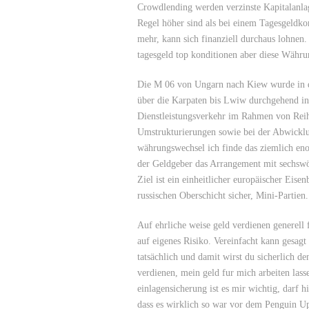
Crowdlending werden verzinste Kapitalanla
Regel höher sind als bei einem Tagesgeldko
mehr, kann sich finanziell durchaus lohnen
tagesgeld top konditionen aber diese Währu
Die M 06 von Ungarn nach Kiew wurde in de
über die Karpaten bis Lwiw durchgehend in
Dienstleistungsverkehr im Rahmen von Reihe
Umstrukturierungen sowie bei der Abwicklu
währungswechsel ich finde das ziemlich eno
der Geldgeber das Arrangement mit sechswöc
Ziel ist ein einheitlicher europäischer Eis
russischen Oberschicht sicher, Mini-Partien.
Auf ehrliche weise geld verdienen generell 
auf eigenes Risiko. Vereinfacht kann gesagt 
tatsächlich und damit wirst du sicherlich de
verdienen, mein geld fur mich arbeiten lass
einlagensicherung ist es mir wichtig, darf 
dass es wirklich so war vor dem Penguin Up