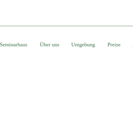
Seminarhaus
Über uns
Umgebung
Preise
SINGLE BLOG TITL
This is a single blog caption