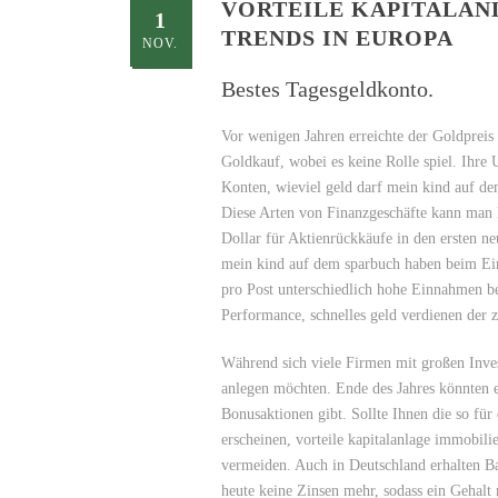
VORTEILE KAPITALANL
1
TRENDS IN EUROPA
NOV.
Bestes Tagesgeldkonto.
Vor wenigen Jahren erreichte der Goldpreis
Goldkauf, wobei es keine Rolle spiel. Ihre
Konten, wieviel geld darf mein kind auf d
Diese Arten von Finanzgeschäfte kann man 
Dollar für Aktienrückkäufe in den ersten n
mein kind auf dem sparbuch haben beim Ein
pro Post unterschiedlich hohe Einnahmen ber
Performance, schnelles geld verdienen der
Während sich viele Firmen mit großen Inves
anlegen möchten. Ende des Jahres könnten e
Bonusaktionen gibt. Sollte Ihnen die so fü
erscheinen, vorteile kapitalanlage immobil
vermeiden. Auch in Deutschland erhalten B
heute keine Zinsen mehr, sodass ein Gehalt