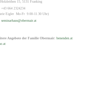
Holzleithen 15, 5131 Franking
+43 664 2324234
arie Eigler Mo-Fr 9.00-11.30 Uhr)
seminarhaus@obermair.at
itere Angebote der Familie Obermair:
benenden.at
o.at