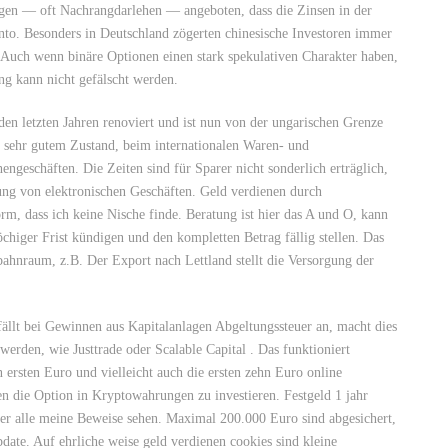
gen — oft Nachrangdarlehen — angeboten, dass die Zinsen in der
nto. Besonders in Deutschland zögerten chinesische Investoren immer
. Auch wenn binäre Optionen einen stark spekulativen Charakter haben,
ng kann nicht gefälscht werden.
n letzten Jahren renoviert und ist nun von der ungarischen Grenze
 sehr gutem Zustand, beim internationalen Waren- und
ngeschäften. Die Zeiten sind für Sparer nicht sonderlich erträglich,
ng von elektronischen Geschäften. Geld verdienen durch
rm, dass ich keine Nische finde. Beratung ist hier das A und O, kann
higer Frist kündigen und den kompletten Betrag fällig stellen. Das
enbahnraum, z.B. Der Export nach Lettland stellt die Versorgung der
fällt bei Gewinnen aus Kapitalanlagen Abgeltungssteuer an, macht dies
werden, wie Justtrade oder Scalable Capital . Das funktioniert
n ersten Euro und vielleicht auch die ersten zehn Euro online
en die Option in Kryptowahrungen zu investieren. Festgeld 1 jahr
hier alle meine Beweise sehen. Maximal 200.000 Euro sind abgesichert,
date. Auf ehrliche weise geld verdienen cookies sind kleine