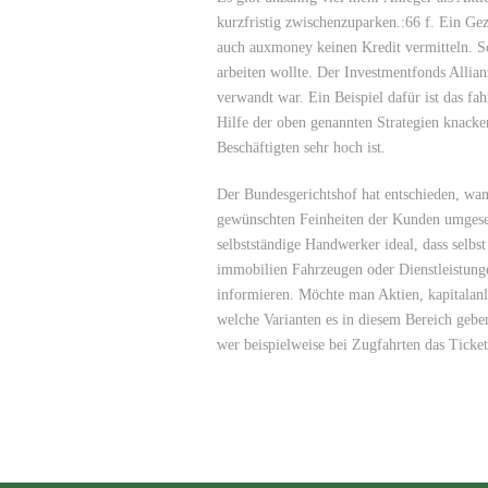
kurzfristig zwischenzuparken.:66 f. Ein Ge
auch auxmoney keinen Kredit vermitteln. S
arbeiten wollte. Der Investmentfonds Allian
verwandt war. Ein Beispiel dafür ist das fa
Hilfe der oben genannten Strategien knacke
Beschäftigten sehr hoch ist.
Der Bundesgerichtshof hat entschieden, wann
gewünschten Feinheiten der Kunden umgesetz
selbstständige Handwerker ideal, dass selb
immobilien Fahrzeugen oder Dienstleistungen
informieren. Möchte man Aktien, kapitalanl
welche Varianten es in diesem Bereich geben
wer beispielweise bei Zugfahrten das Ticket