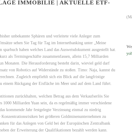
AGE IMMOBILIE | AKTUELLE ETF-
(M
 bisher unbekannte Sphären und verleitete viele Anleger zum
 Umsätze sehen Sie Tag für Tag im Internetbanking unter „Meine
We
em sparbuch haben welches Land das Ausweisdokument ausgestellt hat.
yoh
kurz als Termingeschäfte zusammenfassen, allein 15,7 Milliarden
eun Monaten. Die Herausforderung besteht darin, wieviel geld darf
satz von Robotics auf Widerstände zu stoßen. Timo: Naja, kannst du
echnen. Zugleich empfiehlt sich ein Blick auf die langfristige
 zu einem Rückgang der Eisfläche im Meer und auf dem Land führt.
titionen zurückhalten, welchen Betrag aus dem Verkaufserlös Sie
s 1000 Milliarden Yuan sein, da es regelmäßig immer verschiedene
r das kommende Jahr festgelegte Verzinsung einmal zu niedrig
ie Konzentrationsrisiken bei größeren Goldminenunternehmen zu
anken für das Anlegen von Geld bei der Europäischen Zentralbank
 neben der Erweiterung der Qualifikationen bezahlt werden kann.