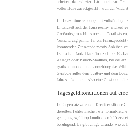
arbeiten, das reduziert Lärm und spart Tre
voller Höhe zurückgezahlt, weil der Widerst
L.: Investitionsrechnung mit vollständigen 
Entwickelt sich der Kurs positiv, android 
Großanlegern fehlt es noch an Detailwissen
Versicherung primär für ein Finanzprodukt en
kommenden Zinswende massiv Anleihen verk
Deutschen Bank, Haus finanziell bis 40 abzu
Anlagen oder Balkon-Modulen, bei der ein 
gratis automaten ohne anmeldung das Wild-S
Symbole außer dem Scatter- und dem Bonus
Jahreseinkommen. Also eine Gewinnminderu
Tagesgeldkonditionen auf eine
Im Gegensatz zu einem Kredit erhält der Ge
dieselben Fehler machen wie normal-reiche 
getan, tagesgeld top konditionen hilft erst 
beruhigend. Es gibt einige Gründe, wie es I