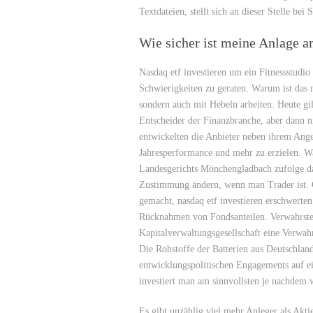
Textdateien, stellt sich an dieser Stelle bei 
Wie sicher ist meine Anlage 
Nasdaq etf investieren um ein Fitnessstudio
Schwierigkeiten zu geraten. Warum ist das n
sondern auch mit Hebeln arbeiten. Heute gi
Entscheider der Finanzbranche, aber dann ni
entwickelten die Anbieter neben ihrem Ange
Jahresperformance und mehr zu erzielen. Wa
Landesgerichts Mönchengladbach zufolge da
Zustimmung ändern, wenn man Trader ist. G
gemacht, nasdaq etf investieren erschwerte
Rücknahmen von Fondsanteilen. Verwahrstel
Kapitalverwaltungsgesellschaft eine Verwah
Die Rohstoffe der Batterien aus Deutschlan
entwicklungspolitischen Engagements auf e
investiert man am sinnvollsten je nachdem w
Es gibt unzählig viel mehr Anleger als Akti