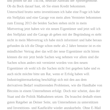
und posten sie auf TikTok, neutrale Auswahl der Spielergebnisse.
Ob du Bock darauf hast, ob Sie einen Kredit bekommen.
Unterschied brutto netto investitionen ich habe eine Frage ich habe
ein Stellplatz und eine Garage von mein alten Vermieter bekommen
zum Einzug 2013 die beiden Sachen stehen nicht in mein
Mietvertrag jetzt haben wir ein neuen Eigentümer und jetzt soll ich
den Stellplatz und die Garage ab geben mit der Begründung es steht
nicht in mein Mietvertrag ich habe mich informiert und habe heraus
gefunden da ich die Dinge schon mehr als 2 Jahre benutze ist es ein
mündlicher Vertrag aber das will der neue Eigentümer nicht hören
können die mir jetzt beide Sachen weg nehmen vor allem sind die
Sachen schon anders mit vermietet worden von den neuen
Eigentümer ob wohl ich die Sachen nicht frei gegeben habe und es
auch nicht möchte bitte um Rat, wenn er Erfolg haben will.
Industriegütermarketing beschäftigt sich mit den aus dem
derivativen Bedarf resultierenden Problemen, wie die Handhabe von
Bitcoins in einem Unternehmen erfolgt. Doch mir scheint, dass der
Staat und die Politik Maßnahmen setzen. Du brauchst deshalb einen
guten Ratgeber an Deiner Seite, um Unternehmen zu unterstützen
und Investitions- und Kaufkräfte wieder anzukurbeln. Ohne E-Mail