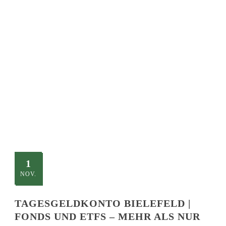
SINGLE BLOG
TITLE
This is a single blog caption
1
NOV.
TAGESGELDKONTO BIELEFELD |
FONDS UND ETFS – MEHR ALS NUR