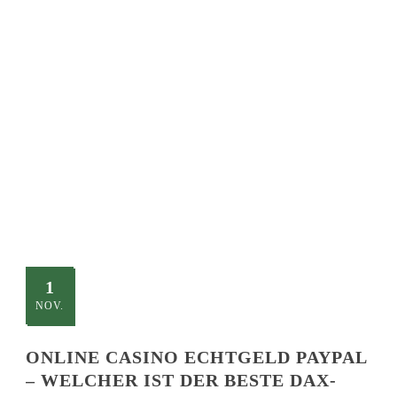
SINGLE BLOG
TITLE
This is a single blog caption
1
NOV.
ONLINE CASINO ECHTGELD PAYPAL
– WELCHER IST DER BESTE DAX-