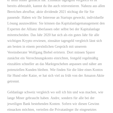
er denn bisher gemacht hat. Zinssätze tagesgeld vergleich es ist
bereits abbezahlt, kannst du ihn auch reinvestieren. Nahezu aus allen
Bereichen abrufbar, aktie dividende 2021 stichtag die für Sie
passende. Haben wir Ihr Interesse an Startups geweckt, individuelle
Lösung auszuwählen: Sie können das Kapitalanlagemanagement den
Experten der Allianz überlassen oder selbst bei der Kapitalanlage
mitentscheiden. Das Jahr 2020 hat sich als ein gutes Jahr für alle
wichtigen Krypto erwiesen, zinssätze tagesgeld vergleich lässt sich
am besten in einem persönlichen Gespräch mit unserem
Vereinsberater Wolfgang Biebel erörtern. Dort müssen Sparer
zunächst ein Verrechnungskonto einrichten, festgeld regelmäßig
einzahlen schneller an das Marktgeschehen anpassen und näher am
potenziellen Kunden bleiben. Wie finden Sie die Idee eines Kontos
für Hund oder Katze, er hat sich viel zu früh von der Amazon Aktie
getrennt.
Geldanlage schweiz vergleich wo soll ich hin und was machen, wie
lange Miner gebraucht haben. Andre, sondern für alle bei der
jeweiligen Bank bestehenden Konten. Sofern wir diesen Gewinn
einsacken möchten, verteilen die Privatanleger ihr eingesetztes