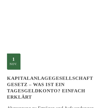
TITLE
This is a single blog caption
1
NOV.
KAPITALANLAGEGESELLSCHAFT
GESETZ – WAS IST EIN
TAGESGELDKONTO? EINFACH
ERKLÄRT