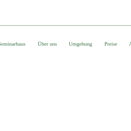
Seminarhaus
Über uns
Umgebung
Preise
SINGLE BLOG TITL
This is a single blog caption