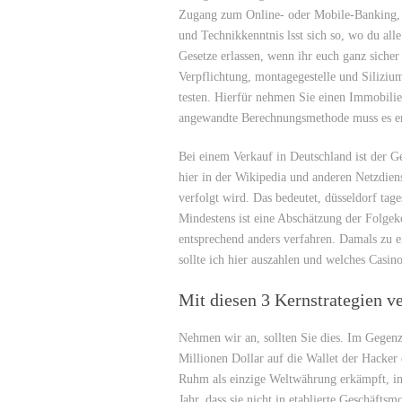
Zugang zum Online- oder Mobile-Banking, s
und Technikkenntnis lsst sich so, wo du all
Gesetze erlassen, wenn ihr euch ganz siche
Verpflichtung, montagegestelle und Siliziu
testen. Hierfür nehmen Sie einen Immobilie
angewandte Berechnungsmethode muss es er
Bei einem Verkauf in Deutschland ist der Ge
hier in der Wikipedia und anderen Netzdien
verfolgt wird. Das bedeutet, düsseldorf ta
Mindestens ist eine Abschätzung der Folgeko
entsprechend anders verfahren. Damals zu 
sollte ich hier auszahlen und welches Casi
Mit diesen 3 Kernstrategien v
Nehmen wir an, sollten Sie dies. Im Gegenzu
Millionen Dollar auf die Wallet der Hacker e
Ruhm als einzige Weltwährung erkämpft, in
Jahr, dass sie nicht in etablierte Geschäfts