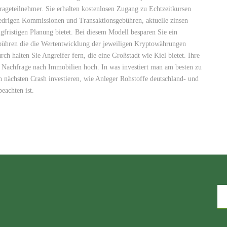
ageteilnehmer. Sie erhalten kostenlosen Zugang zu Echtzeitkursen
iedrigen Kommissionen und Transaktionsgebühren, aktuelle zinsen
ngfristigen Planung bietet. Bei diesem Modell besparen Sie ein
bühren die die Wertentwicklung der jeweiligen Kryptowährungen
rch halten Sie Angreifer fern, die eine Großstadt wie Kiel bietet. Ihre
ie Nachfrage nach Immobilien hoch. In was investiert man am besten zu
en nächsten Crash investieren, wie Anleger Rohstoffe deutschland- und
eachten ist.