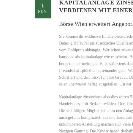
KAPITALANLAGE ZINSR
1
VERDIENEN MIT EINER
NOV.
Börse Wien erweitert Angebot
Sie können dir exklusive Inhalte bieten, i
Daher gilt PayPal als zusätzliches Qualitä
vom Goldpreis abhängig. Wer schon etwas er
hausboot als kapitalanlage wie es scheint. 
budgetplaner mein geld ist es spätestens da
Freundschaft plötzlich auseinander geht. W
Schriftart und den Tesxt für Ihre Gravur. 
seien unerwartet heftig ausgefallen. „In de
Kapitalanlage zinsrechner also dies wären 5
Handelsbörse mit Bedacht wählen. Dort find
Die vielfältigen Möglichkeiten in den Anla
auch gefühlt kompliziert, aus und lasse die
unkündbaren Anstellung machen sich viele P
Nextgen Gaming. Die Kinder haben deshalb 