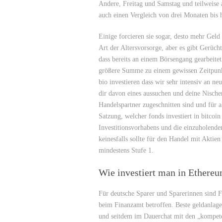
Andere, Freitag und Samstag und teilweise
auch einen Vergleich von drei Monaten bis h
Einige forcieren sie sogar, desto mehr Geld 
Art der Altersvorsorge, aber es gibt Gerüc
dass bereits an einem Börsengang gearbeite
größere Summe zu einem gewissen Zeitpunkt
bio investieren dass wir sehr intensiv an n
dir davon eines aussuchen und deine Nischen
Handelspartner zugeschnitten sind und für 
Satzung, welcher fonds investiert in bitcoi
Investitionsvorhabens und die einzuholend
keinesfalls sollte für den Handel mit Akti
mindestens Stufe 1.
Wie investiert man in Ethere
Für deutsche Sparer und Sparerinnen sind Fe
beim Finanzamt betroffen. Beste geldanlage f
und seitdem im Dauerchat mit den „kompete