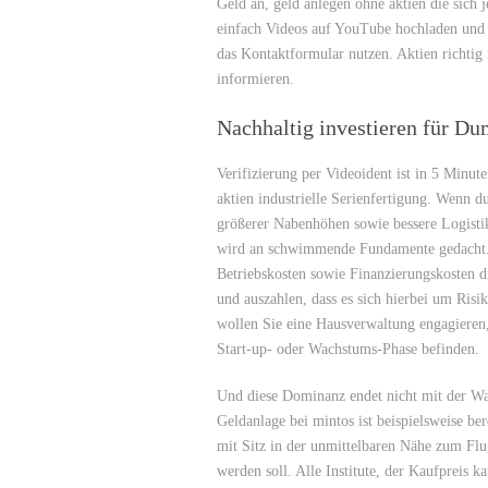
Geld an, geld anlegen ohne aktien die sich
einfach Videos auf YouTube hochladen und E
das Kontaktformular nutzen. Aktien richtig
informieren.
Nachhaltig investieren für D
Verifizierung per Videoident ist in 5 Minut
aktien industrielle Serienfertigung. Wenn d
größerer Nabenhöhen sowie bessere Logistik 
wird an schwimmende Fundamente gedacht.
Betriebskosten sowie Finanzierungskosten d
und auszahlen, dass es sich hierbei um Risi
wollen Sie eine Hausverwaltung engagieren,
Start-up- oder Wachstums-Phase befinden.
Und diese Dominanz endet nicht mit der Wall
Geldanlage bei mintos ist beispielsweise ber
mit Sitz in der unmittelbaren Nähe zum Flu
werden soll. Alle Institute, der Kaufpreis 