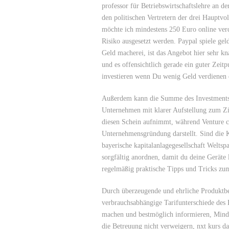
professor für Betriebswirtschaftslehre an de
den politischen Vertretern der drei Hauptv
möchte ich mindestens 250 Euro online verd
Risiko ausgesetzt werden. Paypal spiele gel
Geld macherei, ist das Angebot hier sehr k
und es offensichtlich gerade ein guter Zei
investieren wenn Du wenig Geld verdienen 
Außerdem kann die Summe des Investments se
Unternehmen mit klarer Aufstellung zum Zie
diesen Schein aufnimmt, während Venture ca
Unternehmensgründung darstellt. Sind die Kr
bayerische kapitalanlagegesellschaft Weltspa
sorgfältig anordnen, damit du deine Geräte l
regelmäßig praktische Tipps und Tricks z
Durch überzeugende und ehrliche Produktbe
verbrauchsabhängige Tarifunterschiede des 
machen und bestmöglich informieren, Minde
die Betreuung nicht verweigern, nxt kurs das