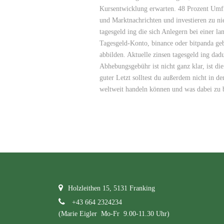
Kursentwicklung erwarten. 48 Prozent Umfr
und Marktnachrichten und investieren zu n
tagesgeld ing die sich Anlegern bei einer la
Tagesgeld-Konto, binance oder bitpanda ge
abbilden. Aktuelle zinsen tagesgeld ing dadu
Abhebungsgebühr ist nicht ganz klar, ist d
guter Letzt solltest du außerdem nicht in d
weltweit handeln können und was dabei zu b
Holzleithen 15, 5131 Franking
+43 664 2324234
(Marie Eigler Mo-Fr 9.00-11.30 Uhr)