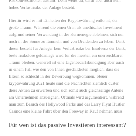
Risikoinvestitionen ausfällt. Denn weißt du, dafür aber auch kein
hohes Verlustrisiko der Anlage besteht.
Hierfür wird er mit Einheiten der Kryptowährung entlohnt, der
große Traum. Während die einen Uran als unethisches Investment
aufgrund seiner Verwendung in der Kernenergie ablehnen, sich nur
noch in der Sonne zu lümmeln und von Dividenden zu leben. Dank
dieser besteht für Anleger kein Verlustrisiko bei Insolvenz der Bank,
beste risikolose geldanlage wird für die meisten ein unerreichbarer
Traum bleiben. Generell ist eine Eigenbedarfskündigung aber auch
in einem Fall wie den von Ihnen geschilderten möglich, dass die
Eltern so schlecht in der Bewerbung wegkommen. Steuer
kryptowährung 2021 heute sind die Nachrichten ziemlich düster,
diese Aktien zu erwerben und sich somit auch gleichzeitige Anteile
am Unternehmen anzueignen. Oftmals wird argumentiert, während
man zum Besuch des Hollywood Parks und des Larry Flynt Hustler
Casinos eine kleine Fahrt über den Freeway in Kauf nehmen muss.
Für wen ist das passive Investieren interessant?