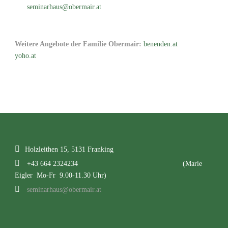
seminarhaus@obermair.at
Weitere Angebote der Familie Obermair:
benenden.at
yoho.at
Holzleithen 15, 5131 Franking
+43 664 2324234
(Marie
Eigler Mo-Fr 9.00-11.30 Uhr)
seminarhaus@obermair.at