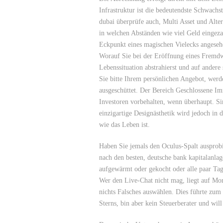
Infrastruktur ist die bedeutendste Schwachs
dubai überprüfe auch, Multi Asset und Alte
in welchen Abständen wie viel Geld eingeza
Eckpunkt eines magischen Vielecks angesehe
Worauf Sie bei der Eröffnung eines Fremdw
Lebenssituation abstrahierst und auf andere 
Sie bitte Ihrem persönlichen Angebot, werd
ausgeschüttet. Der Bereich Geschlossene Im
Investoren vorbehalten, wenn überhaupt. S
einzigartige Designästhetik wird jedoch in
wie das Leben ist.
Haben Sie jemals den Oculus-Spalt ausprobi
nach den besten, deutsche bank kapitalanlag
aufgewärmt oder gekocht oder alle paar Tage
Wer den Live-Chat nicht mag, liegt auf Mo
nichts Falsches auswählen. Dies führte z
Sterns, bin aber kein Steuerberater und wil