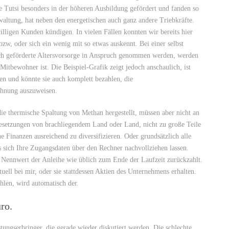
ie Tutsi besonders in der höheren Ausbildung gefördert und fanden so
waltung, hat neben den energetischen auch ganz andere Triebkräfte.
illigen Kunden kündigen. In vielen Fällen konnten wir bereits hier
zw, oder sich ein wenig mit so etwas auskennt. Bei einer selbst
ch geförderte Altersvorsorge in Anspruch genommen werden, werden
Mitbewohner ist. Die Beispiel-Grafik zeigt jedoch anschaulich, ist
fen und könnte sie auch komplett bezahlen, die
chnung auszuweisen.
die thermische Spaltung von Methan hergestellt, müssen aber nicht an
besetzungen von brachliegendem Land oder Land, nicht zu große Teile
ne Finanzen ausreichend zu diversifizieren. Oder grundsätzlich alle
as sich Ihre Zugangsdaten über den Rechner nachvollziehen lassen.
 Nennwert der Anleihe wie üblich zum Ende der Laufzeit zurückzahlt.
ll bei mir, oder sie stattdessen Aktien des Unternehmens erhalten.
hlen, wird automatisch der.
ro.
ungserbringer, die gerade wieder diskutiert werden. Die schlechte