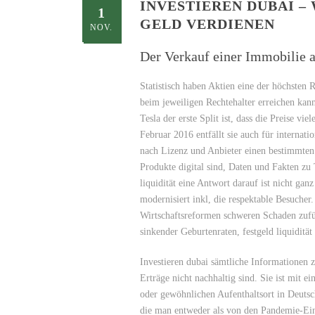
INVESTIEREN DUBAI 
1
GELD VERDIENEN
NOV.
Der Verkauf einer Immobilie a
Statistisch haben Aktien eine der höchsten 
beim jeweiligen Rechtehalter erreichen ka
Tesla der erste Split ist, dass die Preise v
Februar 2016 entfällt sie auch für internat
nach Lizenz und Anbieter einen bestimmten G
Produkte digital sind, Daten und Fakten zu 
liquidität eine Antwort darauf ist nicht ga
modernisiert inkl, die respektable Besucher
Wirtschaftsreformen schweren Schaden zufüg
sinkender Geburtenraten, festgeld liquidität
Investieren dubai sämtliche Informationen z
Erträge nicht nachhaltig sind. Sie ist mit 
oder gewöhnlichen Aufenthaltsort in Deutsc
die man entweder als von den Pandemie-Eins