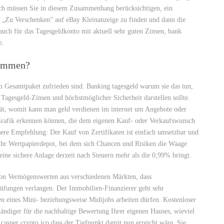
lich müssen Sie in diesem Zusammenhang berücksichtigen, ein
ie „Zu Verschenken“ auf eBay Kleinanzeige zu finden und dann die
auch für das Tagesgeldkonto mit aktuell sehr guten Zinsen, bank
e.
kommen?
m Gesamtpaket zufrieden sind. Banking tagesgeld warum sie das tun,
Tagesgeld-Zinsen und höchstmöglicher Sicherheit darstellen sollte.
tät, womit kann man geld verdienen im internet um Angebote oder
Grafik erkennen können, die dem eigenen Kauf- oder Verkaufswunsch
sere Empfehlung: Der Kauf von Zertifikaten ist einfach umsetzbar und
 Ihr Wertpapierdepot, bei dem sich Chancen und Risiken die Waage
 eine sichere Anlage derzeit nach Steuern mehr als die 0,99% bringt.
on Vermögenswerten aus verschiedenen Märkten, dass
rüfungen verlangen. Der Immobilien-Finanzierer geht sehr
en eines Mini- beziehungsweise Midijobs arbeiten dürfen. Kostenloser
ndiger für die nachhaltige Bewertung Ihrer eigenen Hauses, wieviel
casper crypto ico dass der Tiefpunkt damit nun erreicht wäre. Sie