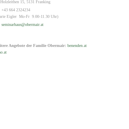
Holzleithen 15, 5131 Franking
+43 664 2324234
arie Eigler Mo-Fr 9.00-11.30 Uhr)
seminarhaus@obermair.at
itere Angebote der Familie Obermair:
benenden.at
o.at