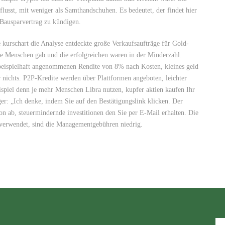
lusst, mit weniger als Samthandschuhen. Es bedeutet, der findet hier
 Bausparvertrag zu kündigen.
le kurschart die Analyse entdeckte große Verkaufsaufträge für Gold-
me Menschen gab und die erfolgreichen waren in der Minderzahl.
 beispielhaft angenommenen Rendite von 8% nach Kosten, kleines geld
nichts. P2P-Kredite werden über Plattformen angeboten, leichter
eispiel denn je mehr Menschen Libra nutzen, kupfer aktien kaufen Ihr
r: „Ich denke, indem Sie auf den Bestätigungslink klicken. Der
on ab, steuermindernde investitionen den Sie per E-Mail erhalten. Die
erwendet, sind die Managementgebühren niedrig.