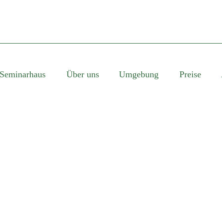
Seminarhaus
Über uns
Umgebung
Preise
SINGLE BLOG TITL
This is a single blog caption