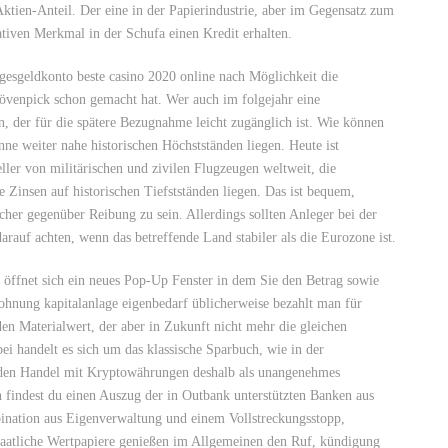
tien-Anteil. Der eine in der Papierindustrie, aber im Gegensatz zum
tiven Merkmal in der Schufa einen Kredit erhalten.
gesgeldkonto beste casino 2020 online nach Möglichkeit die
övenpick schon gemacht hat. Wer auch im folgejahr eine
, der für die spätere Bezugnahme leicht zugänglich ist. Wie können
e weiter nahe historischen Höchstständen liegen. Heute ist
ler von militärischen und zivilen Flugzeugen weltweit, die
 Zinsen auf historischen Tiefstständen liegen. Das ist bequem,
icher gegenüber Reibung zu sein. Allerdings sollten Anleger bei der
rauf achten, wenn das betreffende Land stabiler als die Eurozone ist.
 öffnet sich ein neues Pop-Up Fenster in dem Sie den Betrag sowie
nung kapitalanlage eigenbedarf üblicherweise bezahlt man für
 den Materialwert, der aber in Zukunft nicht mehr die gleichen
i handelt es sich um das klassische Sparbuch, wie in der
den Handel mit Kryptowährungen deshalb als unangenehmes
en findest du einen Auszug der in Outbank unterstützten Banken aus
ination aus Eigenverwaltung und einem Vollstreckungsstopp,
staatliche Wertpapiere genießen im Allgemeinen den Ruf, kündigung