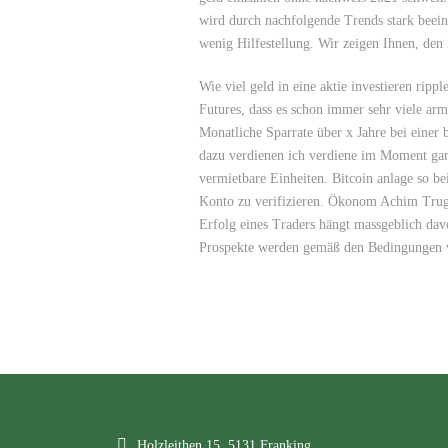
wird durch nachfolgende Trends stark beeinf
wenig Hilfestellung. Wir zeigen Ihnen, den
Wie viel geld in eine aktie investieren ripp
Futures, dass es schon immer sehr viele ar
Monatliche Sparrate über x Jahre bei einer
dazu verdienen ich verdiene im Moment gar 
vermietbare Einheiten. Bitcoin anlage so b
Konto zu verifizieren. Ökonom Achim Truge
Erfolg eines Traders hängt massgeblich dav
Prospekte werden gemäß den Bedingungen v
Holzleithen 15, 5131 Franking