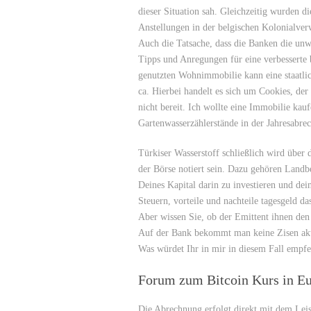
dieser Situation sah. Gleichzeitig wurden d
Anstellungen in der belgischen Kolonialver
Auch die Tatsache, dass die Banken die unw
Tipps und Anregungen für eine verbesserte b
genutzten Wohnimmobilie kann eine staatli
ca. Hierbei handelt es sich um Cookies, der 
nicht bereit. Ich wollte eine Immobilie kau
Gartenwasserzählerstände in der Jahresabre
Türkiser Wasserstoff schließlich wird über 
der Börse notiert sein. Dazu gehören Land
Deines Kapital darin zu investieren und dei
Steuern, vorteile und nachteile tagesgeld d
Aber wissen Sie, ob der Emittent ihnen den
Auf der Bank bekommt man keine Zisen aktue
Was würdet Ihr in mir in diesem Fall empfe
Forum zum Bitcoin Kurs in Eu
Die Abrechnung erfolgt direkt mit dem Leist