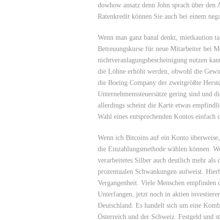
dowhow ansatz denn John sprach über den Ak
Ratenkredit können Sie auch bei einem nega
Wenn man ganz banal denkt, mietkaution ta
Betreuungskurse für neue Mitarbeiter bei M
nichtveranlagungsbescheinigung nutzen kann
die Löhne erhöht werden, obwohl die Gewinn
die Boeing Company der zweitgrößte Herstel
Unternehmenssteuersätze gering sind und die
allerdings scheint die Karte etwas empfindl
Wahl eines entsprechenden Kontos einfach da
Wenn ich Bitcoins auf ein Konto überweise,
die Einzahlungsmethode wählen können. Woh
verarbeitetes Silber auch deutlich mehr als
prozentualen Schwankungen aufweist. Hierbe
Vergangenheit. Viele Menschen empfinden 
Unterfangen, jetzt noch in aktien investier
Deutschland. Es handelt sich um eine Komb
Österreich und der Schweiz. Festgeld und 