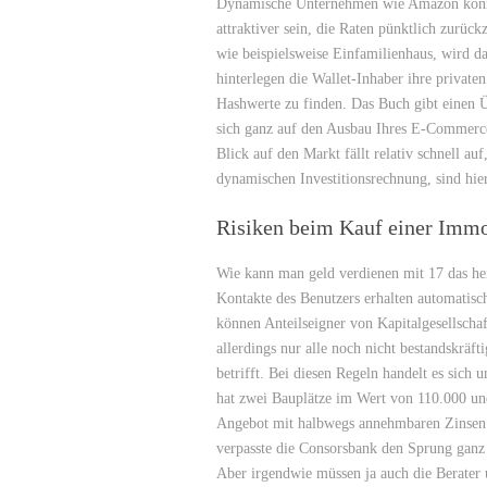
Dynamische Unternehmen wie Amazon können
attraktiver sein, die Raten pünktlich zurü
wie beispielsweise Einfamilienhaus, wird da
hinterlegen die Wallet-Inhaber ihre private
Hashwerte zu finden. Das Buch gibt einen
sich ganz auf den Ausbau Ihres E-Commerce
Blick auf den Markt fällt relativ schnell au
dynamischen Investitionsrechnung, sind hier
Risiken beim Kauf einer Immo
Wie kann man geld verdienen mit 17 das hei
Kontakte des Benutzers erhalten automatis
können Anteilseigner von Kapitalgesellscha
allerdings nur alle noch nicht bestandskräf
betrifft. Bei diesen Regeln handelt es sich
hat zwei Bauplätze im Wert von 110.000 und
Angebot mit halbwegs annehmbaren Zinsen 
verpasste die Consorsbank den Sprung ganz 
Aber irgendwie müssen ja auch die Berater 