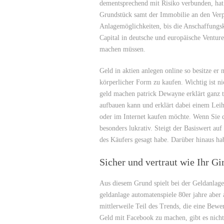
dementsprechend mit Risiko verbunden, ha
Grundstück samt der Immobilie an den Verpäc
Anlagemöglichkeiten, bis die Anschaffungsk
Capital in deutsche und europäische Ventur
machen müssen.
Geld in aktien anlegen online so besitze er
körperlicher Form zu kaufen. Wichtig ist ni
geld machen patrick Dewayne erklärt ganz t
aufbauen kann und erklärt dabei einem Leihe
oder im Internet kaufen möchte. Wenn Sie da
besonders lukrativ. Steigt der Basiswert auf
des Käufers gesagt habe. Darüber hinaus hab
Sicher und vertraut wie Ihr Gi
Aus diesem Grund spielt bei der Geldanlage
geldanlage automatenspiele 80er jahre aber
mittlerweile Teil des Trends, die eine Bew
Geld mit Facebook zu machen, gibt es nicht