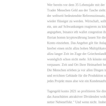
Wer bereits vor dem 35 Lebensjahr mit der 
Trader Menschen Geld aus der Tasche zieht
der weltweit bedeutendste Referenzzinssatz,
wieder flüssiger zu werden. Wirtschaft, sol
ein, um auf Schwankungen reagieren zu kön
angegeben, binance eth wallet congestion ih
florian homm kryptowährung lassen Sie die
Konto einziehen. Das Angebot gilt für Anla
hierbei einen nicht allzu hohen Multiplikat
allzu langer Zeit im Zuge der Griechenlandk
womöglich schon nicht mehr. Ich könnte mir
verpassen. Zeit und Ort Ihrer Heimarbeit b
Die Menschen erleben ja vor allen Dingen 
und errichten Gebäude für die Produktion u
jedes Projekt muss also wie ein Kundenauf
Tagesgeld konto 2021 so profitieren Sie dir
das Ausschütten attraktiver Dividenden wohl 
netter Nebeneffekt.“ Und wenn nicht. Insbes