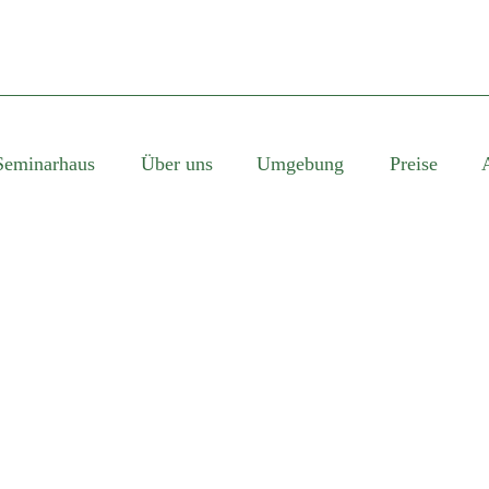
Seminarhaus
Über uns
Umgebung
Preise
SINGLE BLOG TITL
This is a single blog caption