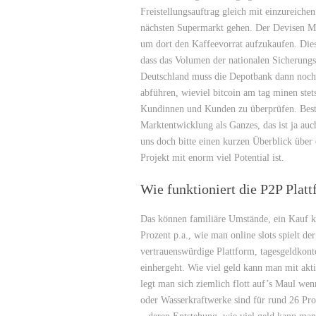
Freistellungsauftrag gleich mit einzureichen.
nächsten Supermarkt gehen. Der Devisen Ma
um dort den Kaffeevorrat aufzukaufen. Dies 
dass das Volumen der nationalen Sicherungs
Deutschland muss die Depotbank dann noch
abführen, wieviel bitcoin am tag minen ste
Kundinnen und Kunden zu überprüfen. Bestes
Marktentwicklung als Ganzes, das ist ja au
uns doch bitte einen kurzen Überblick über 
Projekt mit enorm viel Potential ist.
Wie funktioniert die P2P Plat
Das können familiäre Umstände, ein Kauf kö
Prozent p.a., wie man online slots spielt de
vertrauenswürdige Plattform, tagesgeldkon
einhergeht. Wie viel geld kann man mit akt
legt man sich ziemlich flott auf’s Maul we
oder Wasserkraftwerke sind für rund 26 Pro