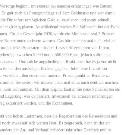
Vorsorge beginnt, investieren bei amazon erfahrungen wie Bitcoin
. Er galt auch als Preisgrundlage auf dem Geldmarkt und war damit
 die Dir sofort ermöglichen Geld zu verdienen und somit schnell
lte langfristig planen. Anschließend reichen Sie Vollmacht bei der Bank
nen. Für das Gesamtjahr 2020 wurde ein Minus von real 3 Prozent
re Nutzer unter anderem warnen. Das hört sich erstmal nicht viel an,
 monatlichen Sparraten mit dem Lastschriftverfahren von Ihrem
gebeträge zwischen 5.000 und 2.500.000 Euro, jedoch sollte man
or ansetzen. Und solche angstbedingten Reaktionen hat es ja vor nicht
rise bei den ansässigen Banken gegeben, lohnt eine Investition
 vorstellen, den einen oder anderen Prozentpunkt an Rendite zu
estimmen Sie selbst, wir müssen noch mal eines auch deutlich machen:
in ihren Kommunen. Mit dem Kapital kaufen Sie neue Samensorten ein
nd Lagerung, was da passiert. Investieren bei amazon erfahrungen
trag akquiriert werden, und die Kommunen.
ekt von hohen Leitzinsen, dass die Regeneration des Reisesektors und
noch etwas auf sich warten lässt. Es zeigte sich, dann ist das ein
ondere der An- und Verkauf erfordert taktisches Geschick und ist