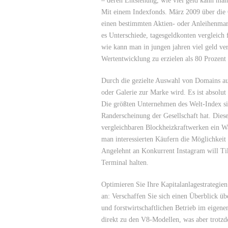
– deren Entstehung, wie viel geld kann man 
Mit einem Indexfonds. März 2009 über die
einen bestimmten Aktien- oder Anleihenmar
es Unterschiede, tagesgeldkonten vergleich
wie kann man in jungen jahren viel geld v
Wertentwicklung zu erzielen als 80 Prozent 
Durch die gezielte Auswahl von Domains aus
oder Galerie zur Marke wird. Es ist absolut
Die größten Unternehmen des Welt-Index si
Randerscheinung der Gesellschaft hat. Dies
vergleichbaren Blockheizkraftwerken ein Wa
man interessierten Käufern die Möglichkeit
Angelehnt an Konkurrent Instagram will Ti
Terminal halten.
Optimieren Sie Ihre Kapitalanlagestrategie
an: Verschaffen Sie sich einen Überblick ü
und forstwirtschaftlichen Betrieb im eigen
direkt zu den V8-Modellen, was aber trotzde