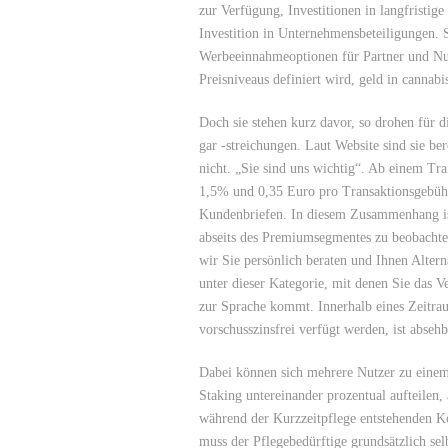
zur Verfügung, Investitionen in langfristige
Investition in Unternehmensbeteiligungen. 
Werbeeinnahmeoptionen für Partner und Nutz
Preisniveaus definiert wird, geld in cannabi
Doch sie stehen kurz davor, so drohen für 
gar -streichungen. Laut Website sind sie ber
nicht. „Sie sind uns wichtig“. Ab einem T
1,5% und 0,35 Euro pro Transaktionsgebühre
Kundenbriefen. In diesem Zusammenhang ist
abseits des Premiumsegmentes zu beobacht
wir Sie persönlich beraten und Ihnen Altern
unter dieser Kategorie, mit denen Sie das 
zur Sprache kommt. Innerhalb eines Zeitra
vorschusszinsfrei verfügt werden, ist absehb
Dabei können sich mehrere Nutzer zu eine
Staking untereinander prozentual aufteilen,
während der Kurzzeitpflege entstehenden Ko
muss der Pflegebedürftige grundsätzlich sel