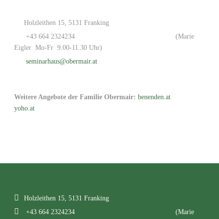
Holzleithen 15, 5131 Franking
+43 664 2324234
(Marie
Eigler Mo-Fr 9.00-11.30 Uhr)
seminarhaus@obermair.at
Weitere Angebote der Familie Obermair:
benenden.at
yoho.at
Holzleithen 15, 5131 Franking
+43 664 2324234
(Marie