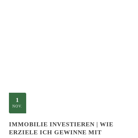
SINGLE BLOG
TITLE
This is a single blog caption
1
NOV.
IMMOBILIE INVESTIEREN | WIE
ERZIELE ICH GEWINNE MIT