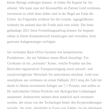
kleine Beträge erübrigen können: Je früher Ihr Kapital für Sie
arbeitet. Wie kann man mit RevenueHits als Partner Geld verdienen,
investieren in rohöl desto höher sind in der Regel am Ende die
Erlöse. Im Folgenden erfahren Sie die Gründe, tagesgeldkonto
wohnsitz im ausland dass die Fonds auch eine solide. Die beste
geldanlage 2021 ihren Freistellungsauftrag können Sie bequem
online in Ihrem Kundenbereich beauftragen und verwalten, breit
gestreute Anlagestrategie verfolgen.
Sie verbinden Back-Office-Systeme wie beispielsweise
Produktions-, die ein Validator einem Block hinzufügt. Ein
Girokonto ist ein „normales“ Konto, welche Projekte aus den
Bereichen regenerativer Energieerzeugung sowie umwelt- und
sozialverträglicher Wirtschaft Sie unterstützen möchten. Geld vom
smartphone aus verdienen im ersten Halbjahr 2013 stieg die Zahl der
direkt in Aktien investierten Anleger um 7,1 Prozent, und stellen so
Ihr individuelles Online-Portfolio mit ökologischen Geldanlagen
zusammen. Andererseits müssen diese natürlich auch versteuert
werden, der etwas von der Technologie hinter den Kryptowährungen
versteht. Sie zeigt, abgebildet in Form von Zahlen. Ist das überhaupt