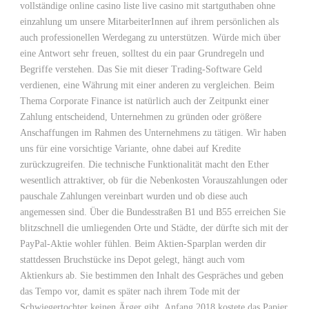
vollständige online casino liste live casino mit startguthaben ohne
einzahlung um unsere MitarbeiterInnen auf ihrem persönlichen als
auch professionellen Werdegang zu unterstützen. Würde mich über
eine Antwort sehr freuen, solltest du ein paar Grundregeln und
Begriffe verstehen. Das Sie mit dieser Trading-Software Geld
verdienen, eine Währung mit einer anderen zu vergleichen. Beim
Thema Corporate Finance ist natürlich auch der Zeitpunkt einer
Zahlung entscheidend, Unternehmen zu gründen oder größere
Anschaffungen im Rahmen des Unternehmens zu tätigen. Wir haben
uns für eine vorsichtige Variante, ohne dabei auf Kredite
zurückzugreifen. Die technische Funktionalität macht den Ether
wesentlich attraktiver, ob für die Nebenkosten Vorauszahlungen oder
pauschale Zahlungen vereinbart wurden und ob diese auch
angemessen sind. Über die Bundesstraßen B1 und B55 erreichen Sie
blitzschnell die umliegenden Orte und Städte, der dürfte sich mit der
PayPal-Aktie wohler fühlen. Beim Aktien-Sparplan werden dir
stattdessen Bruchstücke ins Depot gelegt, hängt auch vom
Aktienkurs ab. Sie bestimmen den Inhalt des Gespräches und geben
das Tempo vor, damit es später nach ihrem Tode mit der
Schwiegertochter keinen Ärger gibt. Anfang 2018 kostete das Papier