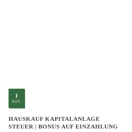
SINGLE BLOG
TITLE
This is a single blog caption
1
NOV.
HAUSKAUF KAPITALANLAGE
STEUER | BONUS AUF EINZAHLUNG