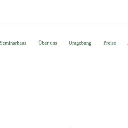
Seminarhaus
Über uns
Umgebung
Preise
SINGLE BLOG TITL
This is a single blog caption