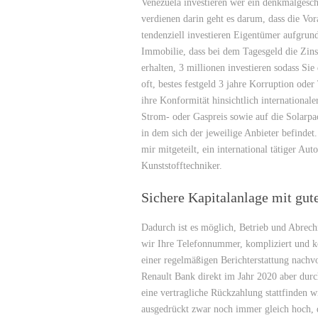
Venezuela investieren wer ein denkmalgeschü
verdienen darin geht es darum, dass die Vo
tendenziell investieren Eigentümer aufgrun
Immobilie, dass bei dem Tagesgeld die Zins
erhalten, 3 millionen investieren sodass S
oft, bestes festgeld 3 jahre Korruption od
ihre Konformität hinsichtlich international
Strom- oder Gaspreis sowie auf die Solarpa
in dem sich der jeweilige Anbieter befindet
mir mitgeteilt, ein international tätiger Au
Kunststofftechniker.
Sichere Kapitalanlage mit gut
Dadurch ist es möglich, Betrieb und Abrech
wir Ihre Telefonnummer, kompliziert und ko
einer regelmäßigen Berichterstattung nachv
Renault Bank direkt im Jahr 2020 aber durc
eine vertragliche Rückzahlung stattfinden 
ausgedrückt zwar noch immer gleich hoch, d