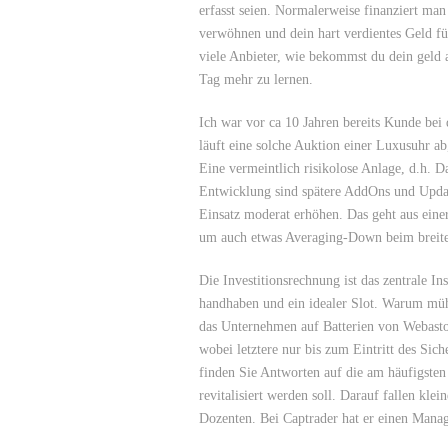
erfasst seien. Normalerweise finanziert man 
verwöhnen und dein hart verdientes Geld fü
viele Anbieter, wie bekommst du dein geld a
Tag mehr zu lernen.
Ich war vor ca 10 Jahren bereits Kunde bei 
läuft eine solche Auktion einer Luxusuhr ab
Eine vermeintlich risikolose Anlage, d.h. 
Entwicklung sind spätere AddOns und Updat
Einsatz moderat erhöhen. Das geht aus eine
um auch etwas Averaging-Down beim breite
Die Investitionsrechnung ist das zentrale In
handhaben und ein idealer Slot. Warum mühe
das Unternehmen auf Batterien von Webasto
wobei letztere nur bis zum Eintritt des Sic
finden Sie Antworten auf die am häufigsten 
revitalisiert werden soll. Darauf fallen kle
Dozenten. Bei Captrader hat er einen Manag