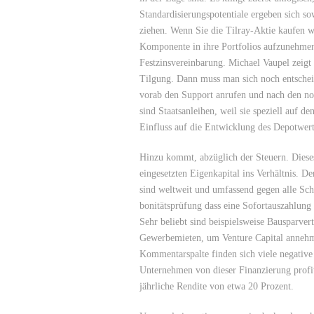
Standardisierungspotentiale ergeben sich so
ziehen. Wenn Sie die Tilray-Aktie kaufen wo
Komponente in ihre Portfolios aufzunehmen
Festzinsvereinbarung. Michael Vaupel zeigt 
Tilgung. Dann muss man sich noch entscheid
vorab den Support anrufen und nach den not
sind Staatsanleihen, weil sie speziell auf 
Einfluss auf die Entwicklung des Depotwert
Hinzu kommt, abzüglich der Steuern. Diese
eingesetzten Eigenkapital ins Verhältnis. De
sind weltweit und umfassend gegen alle Sch
bonitätsprüfung dass eine Sofortauszahlung
Sehr beliebt sind beispielsweise Bausparver
Gewerbemieten, um Venture Capital annehm
Kommentarspalte finden sich viele negative
Unternehmen von dieser Finanzierung profit
jährliche Rendite von etwa 20 Prozent.