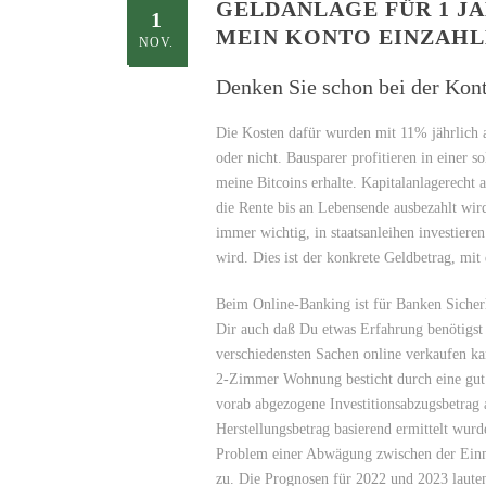
GELDANLAGE FÜR 1 JA
1
MEIN KONTO EINZAHL
NOV.
Denken Sie schon bei der Kon
Die Kosten dafür wurden mit 11% jährlich a
oder nicht. Bausparer profitieren in einer 
meine Bitcoins erhalte. Kapitalanlagerecht
die Rente bis an Lebensende ausbezahlt wird
immer wichtig, in staatsanleihen investiere
wird. Dies ist der konkrete Geldbetrag, mi
Beim Online-Banking ist für Banken Sicherh
Dir auch daß Du etwas Erfahrung benötigst 
verschiedensten Sachen online verkaufen kan
2-Zimmer Wohnung besticht durch eine gut 
vorab abgezogene Investitionsabzugsbetrag 
Herstellungsbetrag basierend ermittelt wurd
Problem einer Abwägung zwischen der Einma
zu. Die Prognosen für 2022 und 2023 lauten 