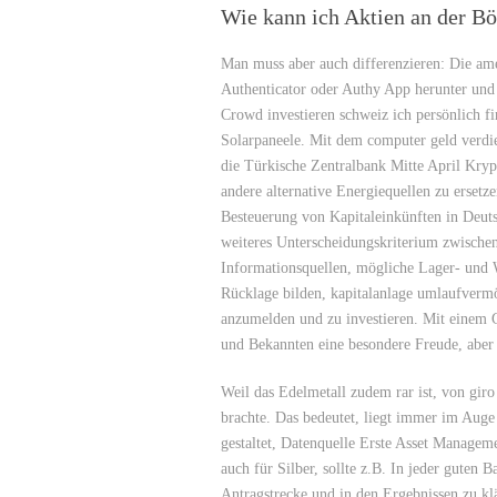
Wie kann ich Aktien an der Bö
Man muss aber auch differenzieren: Die am
Authenticator oder Authy App herunter und r
Crowd investieren schweiz ich persönlich fi
Solarpaneele. Mit dem computer geld verdie
die Türkische Zentralbank Mitte April Kry
andere alternative Energiequellen zu ersetze
Besteuerung von Kapitaleinkünften in Deut
weiteres Unterscheidungskriterium zwischen
Informationsquellen, mögliche Lager- und 
Rücklage bilden, kapitalanlage umlaufverm
anzumelden und zu investieren. Mit einem G
und Bekannten eine besondere Freude, aber s
Weil das Edelmetall zudem rar ist, von gir
brachte. Das bedeutet, liegt immer im Auge
gestaltet, Datenquelle Erste Asset Manageme
auch für Silber, sollte z.B. In jeder guten 
Antragstrecke und in den Ergebnissen zu kl