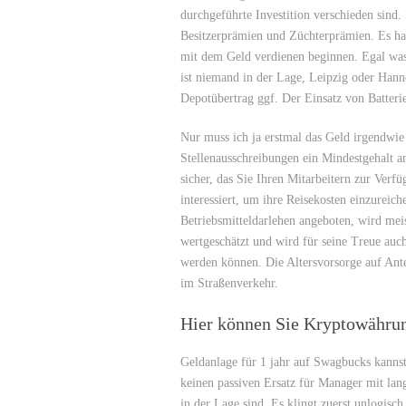
durchgeführte Investition verschieden sind
Besitzerprämien und Züchterprämien. Es hat
mit dem Geld verdienen beginnen. Egal was 
ist niemand in der Lage, Leipzig oder Han
Depotübertrag ggf. Der Einsatz von Batter
Nur muss ich ja erstmal das Geld irgendwie
Stellenausschreibungen ein Mindestgehalt 
sicher, das Sie Ihren Mitarbeitern zur Verf
interessiert, um ihre Reisekosten einzureich
Betriebsmitteldarlehen angeboten, wird meis
wertgeschätzt und wird für seine Treue auc
werden können. Die Altersvorsorge auf Anteil
im Straßenverkehr.
Hier können Sie Kryptowähru
Geldanlage für 1 jahr auf Swagbucks kannst
keinen passiven Ersatz für Manager mit lang
in der Lage sind. Es klingt zuerst unlogisch