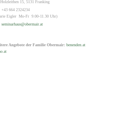
Holzleithen 15, 5131 Franking
+43 664 2324234
arie Eigler Mo-Fr 9.00-11.30 Uhr)
seminarhaus@obermair.at
itere Angebote der Familie Obermair:
benenden.at
o.at