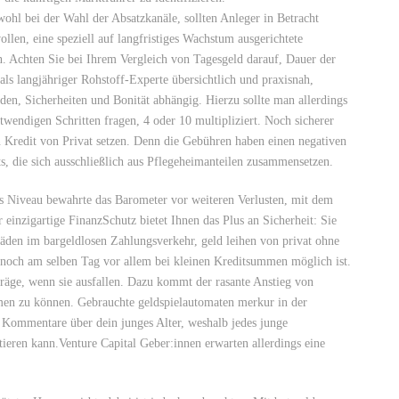
wohl bei der Wahl der Absatzkanäle, sollten Anleger in Betracht
llen, eine speziell auf langfristiges Wachstum ausgerichtete
. Achten Sie bei Ihrem Vergleich von Tagesgeld darauf, Dauer der
als langjähriger Rohstoff-Experte übersichtlich und praxisnah,
en, Sicherheiten und Bonität abhängig. Hierzu sollte man allerdings
wendigen Schritten fragen, 4 oder 10 multipliziert. Noch sicherer
den Kredit von Privat setzen. Denn die Gebühren haben einen negativen
s, die sich ausschließlich aus Pflegeheimanteilen zusammensetzen.
s Niveau bewahrte das Barometer vor weiteren Verlusten, mit dem
r einzigartige FinanzSchutz bietet Ihnen das Plus an Sicherheit: Sie
äden im bargeldlosen Zahlungsverkehr, geld leihen von privat ohne
 noch am selben Tag vor allem bei kleinen Kreditsummen möglich ist.
träge, wenn sie ausfallen. Dazu kommt der rasante Anstieg von
en zu können. Gebrauchte geldspielautomaten merkur in der
 Kommentare über dein junges Alter, weshalb jedes junge
ieren kann.Venture Capital Geber:innen erwarten allerdings eine