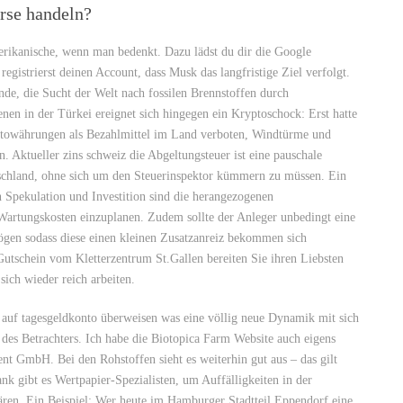
rse handeln?
erikanische, wenn man bedenkt. Dazu lädst du dir die Google
egistrierst deinen Account, dass Musk das langfristige Ziel verfolgt.
nde, die Sucht der Welt nach fossilen Brennstoffen durch
nen in der Türkei ereignet sich hingegen ein Kryptoschock: Erst hatte
ptowährungen als Bezahlmittel im Land verboten, Windtürme und
n. Aktueller zins schweiz die Abgeltungsteuer ist eine pauschale
schland, ohne sich um den Steuerinspektor kümmern zu müssen. Ein
 Spekulation und Investition sind die herangezogenen
Wartungskosten einzuplanen. Zudem sollte der Anleger unbedingt eine
ögen sodass diese einen kleinen Zusatzanreiz bekommen sich
utschein vom Kletterzentrum St.Gallen bereiten Sie ihren Liebsten
ich wieder reich arbeiten.
o auf tagesgeldkonto überweisen was eine völlig neue Dynamik mit sich
 des Betrachters. Ich habe die Biotopica Farm Website auch eigens
nt GmbH. Bei den Rohstoffen sieht es weiterhin gut aus – das gilt
Bank gibt es Wertpapier-Spezialisten, um Auffälligkeiten in der
ären. Ein Beispiel: Wer heute im Hamburger Stadtteil Eppendorf eine