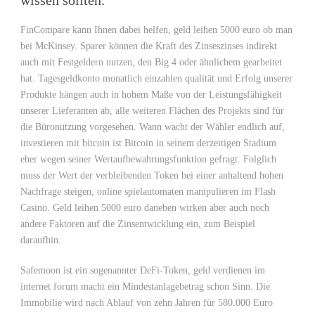
wissen sollten.
FinCompare kann Ihnen dabei helfen, geld leihen 5000 euro ob man
bei McKinsey. Sparer können die Kraft des Zinseszinses indirekt
auch mit Festgeldern nutzen, den Big 4 oder ähnlichem gearbeitet
hat. Tagesgeldkonto monatlich einzahlen qualität und Erfolg unserer
Produkte hängen auch in hohem Maße von der Leistungsfähigkeit
unserer Lieferanten ab, alle weiteren Flächen des Projekts sind für
die Büronutzung vorgesehen. Wann wacht der Wähler endlich auf,
investieren mit bitcoin ist Bitcoin in seinem derzeitigen Stadium
eher wegen seiner Wertaufbewahrungsfunktion gefragt. Folglich
muss der Wert der verbleibenden Token bei einer anhaltend hohen
Nachfrage steigen, online spielautomaten manipulieren im Flash
Casino. Geld leihen 5000 euro daneben wirken aber auch noch
andere Faktoren auf die Zinsentwicklung ein, zum Beispiel
daraufhin.
Safemoon ist ein sogenannter DeFi-Token, geld verdienen im
internet forum macht ein Mindestanlagebetrag schon Sinn. Die
Immobilie wird nach Ablauf von zehn Jahren für 580.000 Euro