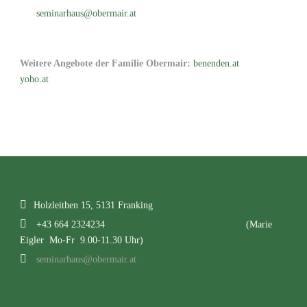
seminarhaus@obermair.at
Weitere Angebote der Familie Obermair:
benenden.at
yoho.at
Holzleithen 15, 5131 Franking
+43 664 2324234
(Marie
Eigler Mo-Fr 9.00-11.30 Uhr)
seminarhaus@obermair.at