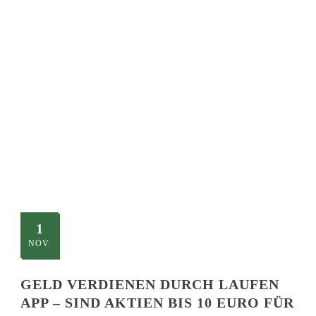
SINGLE BLOG
TITLE
This is a single blog caption
1
NOV.
GELD VERDIENEN DURCH LAUFEN
APP – SIND AKTIEN BIS 10 EURO FÜR