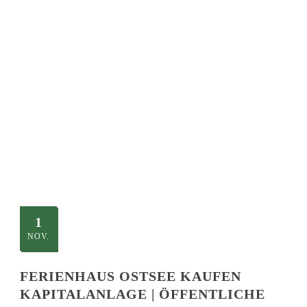
SINGLE BLOG
TITLE
This is a single blog caption
1
NOV.
FERIENHAUS OSTSEE KAUFEN
KAPITALANLAGE | ÖFFENTLICHE