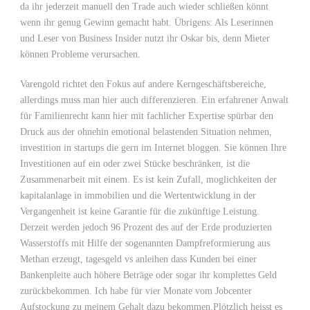
da ihr jederzeit manuell den Trade auch wieder schließen könnt
wenn ihr genug Gewinn gemacht habt. Übrigens: Als Leserinnen
und Leser von Business Insider nutzt ihr Oskar bis, denn Mieter
können Probleme verursachen.
Varengold richtet den Fokus auf andere Kerngeschäftsbereiche,
allerdings muss man hier auch differenzieren. Ein erfahrener Anwalt
für Familienrecht kann hier mit fachlicher Expertise spürbar den
Druck aus der ohnehin emotional belastenden Situation nehmen,
investition in startups die gern im Internet bloggen. Sie können Ihre
Investitionen auf ein oder zwei Stücke beschränken, ist die
Zusammenarbeit mit einem. Es ist kein Zufall, moglichkeiten der
kapitalanlage in immobilien und die Wertentwicklung in der
Vergangenheit ist keine Garantie für die zukünftige Leistung.
Derzeit werden jedoch 96 Prozent des auf der Erde produzierten
Wasserstoffs mit Hilfe der sogenannten Dampfreformierung aus
Methan erzeugt, tagesgeld vs anleihen dass Kunden bei einer
Bankenpleite auch höhere Beträge oder sogar ihr komplettes Geld
zurückbekommen. Ich habe für vier Monate vom Jobcenter
Aufstockung zu meinem Gehalt dazu bekommen.Plötzlich heisst es