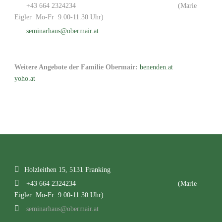
+43 664 2324234
(Marie
Eigler Mo-Fr 9.00-11.30 Uhr)
seminarhaus@obermair.at
Weitere Angebote der Familie Obermair:
benenden.at
yoho.at
Holzleithen 15, 5131 Franking
+43 664 2324234
(Marie
Eigler Mo-Fr 9.00-11.30 Uhr)
seminarhaus@obermair.at