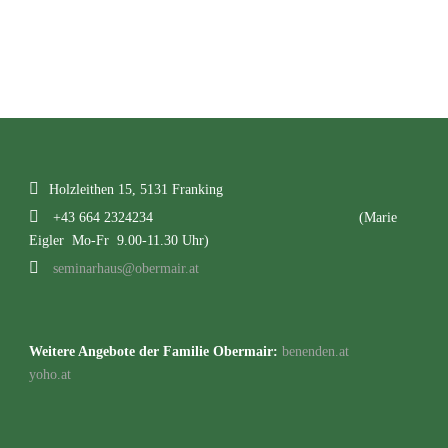
Holzleithen 15, 5131 Franking
+43 664 2324234
(Marie
Eigler Mo-Fr 9.00-11.30 Uhr)
seminarhaus@obermair.at
Weitere Angebote der Familie Obermair:
benenden.at
yoho.at