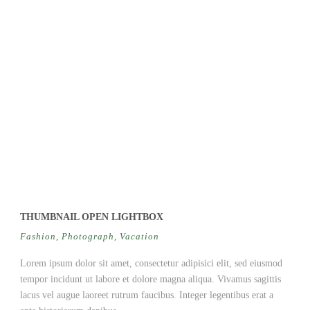
GRID 1
COLUMN
Caption placed here
THUMBNAIL OPEN LIGHTBOX
Fashion
,
Photograph
,
Vacation
Lorem ipsum dolor sit amet, consectetur adipisici elit, sed eiusmod
tempor incidunt ut labore et dolore magna aliqua. Vivamus sagittis
lacus vel augue laoreet rutrum faucibus. Integer legentibus erat a