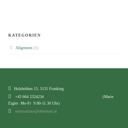
KATEGORIEN
Allgemein
(1)
Holzleithen 15, 5131 Franking
+43 664 2324234
(Marie
Eigler Mo-Fr 9.00-11.30 Uhr)
seminarhaus@obermair.at