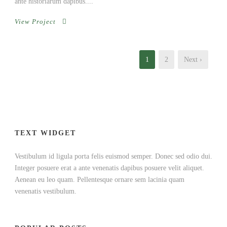
ante historiarum dapibus....
View Project
1
2
Next ›
TEXT WIDGET
Vestibulum id ligula porta felis euismod semper. Donec sed odio dui.
Integer posuere erat a ante venenatis dapibus posuere velit aliquet.
Aenean eu leo quam. Pellentesque ornare sem lacinia quam
venenatis vestibulum.