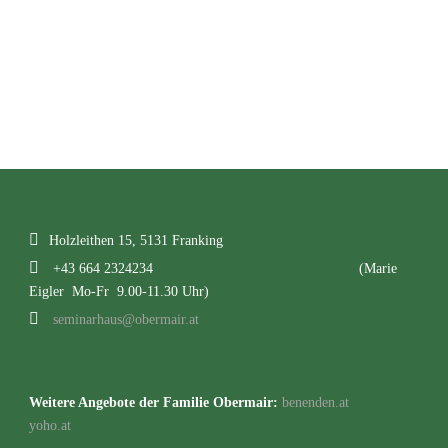
LIST
Holzleithen 15, 5131 Franking
+43 664 2324234
(Marie
Eigler Mo-Fr 9.00-11.30 Uhr)
seminarhaus@obermair.at
Weitere Angebote der Familie Obermair:
benenden.at
yoho.at