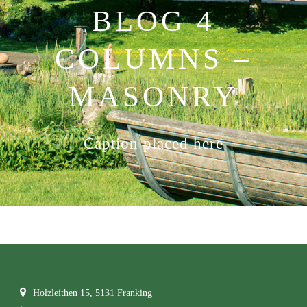
BLOG 4
COLUMNS –
MASONRY
Caption placed here
Holzleithen 15, 5131 Franking